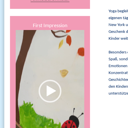
Yoga beglei
eigenen tä
New York un
First Impression
Geschenk d
Video-
Kinder weit
Player
Besonders d
Spaß, sonde
Emotionen 
Konzentrat
Geschichten
den Kindern
unterstütz