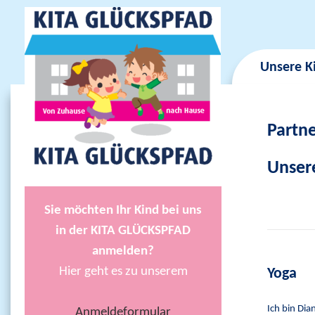
Unsere K
Partn
Unser
Sie möchten Ihr Kind bei uns
in der KITA GLÜCKSPFAD
anmelden?
Hier geht es zu unserem
Yoga
Ich bin Dia
Anmeldeformular