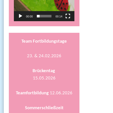
00:00
00:14
Team Fortbildungstage
23. & 24.02.2026
Brückentag
15.05.2026
Teamfortbildung
12.06.2026
Sommerschließzeit