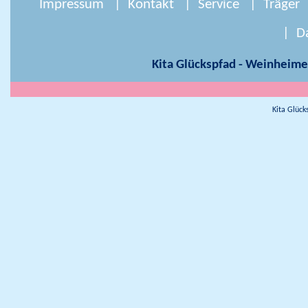
Impressum
Kontakt
Service
Träger
D
Kita Glückspfad - Weinheime
Kita Glüc